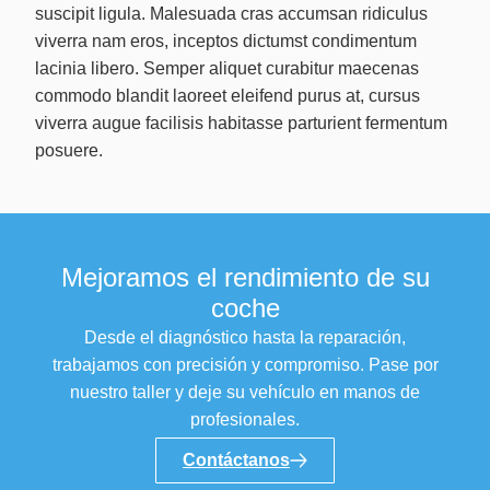
suscipit ligula. Malesuada cras accumsan ridiculus
viverra nam eros, inceptos dictumst condimentum
lacinia libero. Semper aliquet curabitur maecenas
commodo blandit laoreet eleifend purus at, cursus
viverra augue facilisis habitasse parturient fermentum
posuere.
Mejoramos el rendimiento de su
coche
Desde el diagnóstico hasta la reparación,
trabajamos con precisión y compromiso. Pase por
nuestro taller y deje su vehículo en manos de
profesionales.
Contáctanos